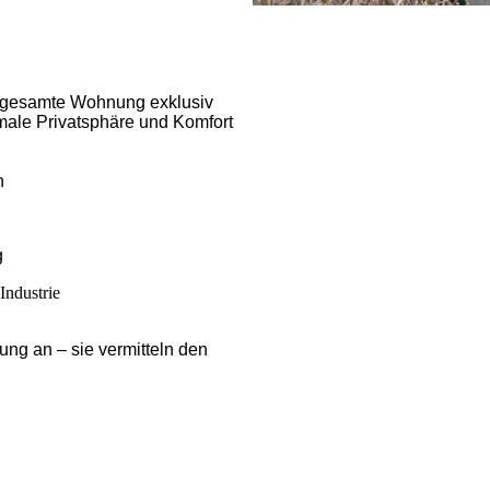
e gesamte Wohnung exklusiv
male Privatsphäre und Komfort
h
g
ndustrie
ng an – sie vermitteln den
ocka